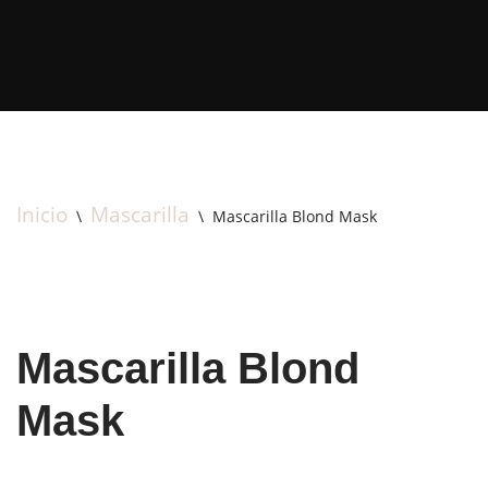
Saltar
al
contenido
Inicio
Mascarilla
\
\
Mascarilla Blond Mask
Mascarilla Blond
Mask