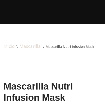
Saltar
al
contenido
Inicio
Mascarilla
\
\
Mascarilla Nutri Infusion Mask
Mascarilla Nutri
Infusion Mask